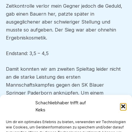
Zeitkontrolle verlor mein Gegner jedoch die Geduld,
gab einen Bauern her, patzte später in
ausgeglichener aber schwieriger Stellung und
musste so aufgeben. Der Sieg war aber ohnehin
Ergebniskosmetik.
Endstand: 3,5 – 4,5
Damit konnten wir am zweiten Spieltag leider nicht
an die starke Leistung des ersten
Mannschaftskampfes gegen den SK Blauer
Springer Paderborn anknüpfen. Um einem
drohenden Abstieg zu entgehen, muss sich die
Schachliebhaber trifft auf
Mannschaftsleistung deutlich verbessern. In der
Keks
nächsten Begegnung treffen wir auf den SK
Um dir ein optimales Erlebnis zu bieten, verwenden wir Technologien
Münster II, bei der unbedingt eine
wie Cookies, um Geräteinformationen zu speichern und/oder darauf