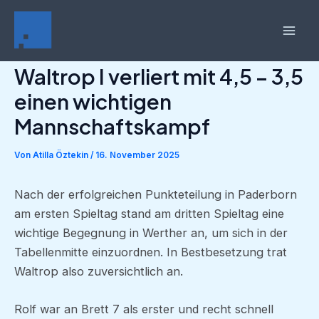
Zum
Inhalt
Mai
springen
Waltrop I verliert mit 4,5 – 3,5
Men
einen wichtigen
Mannschaftskampf
Von
Atilla Öztekin
/
16. November 2025
Nach der erfolgreichen Punkteteilung in Paderborn
am ersten Spieltag stand am dritten Spieltag eine
wichtige Begegnung in Werther an, um sich in der
Tabellenmitte einzuordnen. In Bestbesetzung trat
Waltrop also zuversichtlich an.
Rolf war an Brett 7 als erster und recht schnell