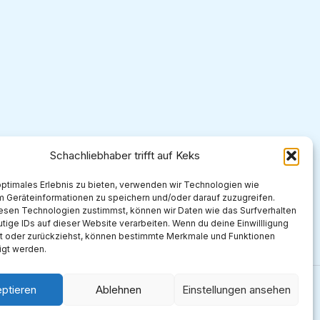
Schachliebhaber trifft auf Keks
Herunterladen
g
optimales Erlebnis zu bieten, verwenden wir Technologien wie
m Geräteinformationen zu speichern und/oder darauf zuzugreifen.
esen Technologien zustimmst, können wir Daten wie das Surfverhalten
tige IDs auf dieser Website verarbeiten. Wenn du deine Einwillligung
lst oder zurückziehst, können bestimmte Merkmale und Funktionen
igt werden.
ptieren
Ablehnen
Einstellungen ansehen