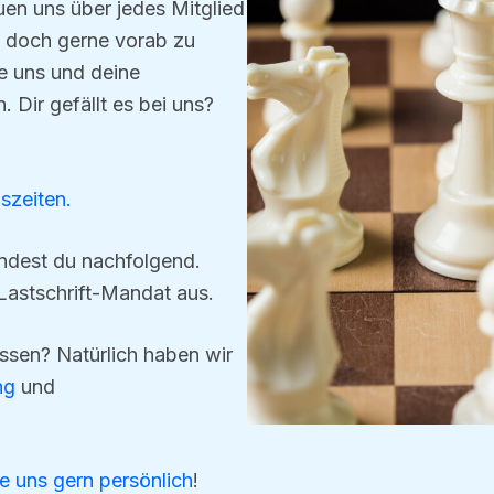
euen uns über jedes Mitglied
 doch gerne vorab zu
ne uns und deine
 Dir gefällt es bei uns?
szeiten.
indest du nachfolgend.
Lastschrift-Mandat aus.
ssen? Natürlich haben wir
ng
und
e uns gern persönlich
!