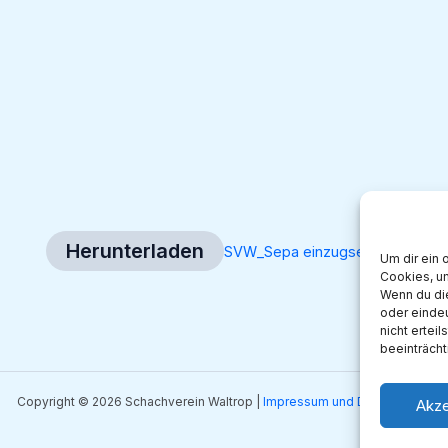
Herunterladen
SVW_Sepa einzugsermächtigun
Um dir ein 
Cookies, u
Wenn du di
oder eindeu
nicht ertei
beeinträcht
Copyright © 2026 Schachverein Waltrop |
Impressum und Datenschutz
Akze