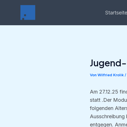
Zum
Inhalt
Startseit
springen
Jugend-
Von
Wilfried Krolik
/
Am 27.12.25 find
statt .Der Modu
folgenden Alter
Ausschreibung 
entgegen. Anmel