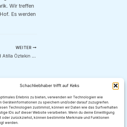
rik. Wir treffen
 Hof. Es werden
WEITER
Anton Hölzer und Atilla Öztekin siegen beim Jugendweihnachtsblitzturnier 2025
Schachliebhaber trifft auf Keks
optimales Erlebnis zu bieten, verwenden wir Technologien wie
m Geräteinformationen zu speichern und/oder darauf zuzugreifen.
esen Technologien zustimmst, können wir Daten wie das Surfverhalten
tige IDs auf dieser Website verarbeiten. Wenn du deine Einwillligung
lst oder zurückziehst, können bestimmte Merkmale und Funktionen
igt werden.