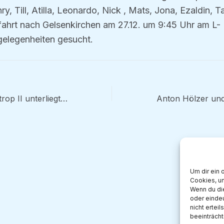
y, Till, Atilla, Leonardo, Nick , Mats, Jona, Ezaldin, Ta
ahrt nach Gelsenkirchen am 27.12. um 9:45 Uhr am L-
gelegenheiten gesucht.
Spielbericht: Waltrop II unterliegt SV Bönen I mit 3:5
Um dir ein 
Cookies, u
Wenn du di
oder eindeu
nicht ertei
beeinträcht