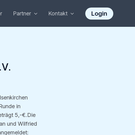
Login
r
Partner
Kontakt
.V.
elsenkirchen
Runde in
trägt 5,-€.Die
an und Wilfried
 angemeldet: