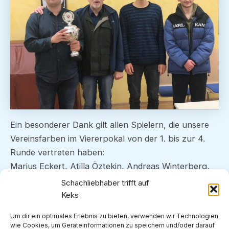
Ein besonderer Dank gilt allen Spielern, die unsere
Vereinsfarben im Viererpokal von der 1. bis zur 4.
Runde vertreten haben:
Marius Eckert, Atilla Öztekin, Andreas Winterberg,
Taylan Öztekin, Sebastian Schmidt, Martin Drewes,
Schachliebhaber trifft auf
Elias Dimitriadis, Georg Goebel und Jörg Hilbig.
Keks
Um dir ein optimales Erlebnis zu bieten, verwenden wir Technologien
Ebenso bedanken wir uns bei unserem Präsidenten
wie Cookies, um Geräteinformationen zu speichern und/oder darauf