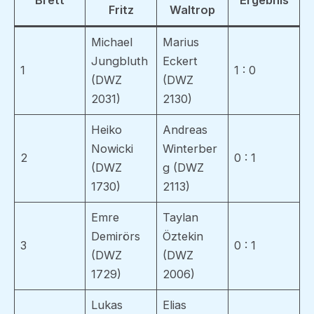
Brett
Ergebnis
Fritz
Waltrop
Michael
Marius
Jungbluth
Eckert
1
1 : 0
(DWZ
(DWZ
2031)
2130)
Heiko
Andreas
Nowicki
Winterber
2
0 : 1
(DWZ
g (DWZ
1730)
2113)
Emre
Taylan
Demirörs
Öztekin
3
0 : 1
(DWZ
(DWZ
1729)
2006)
Lukas
Elias