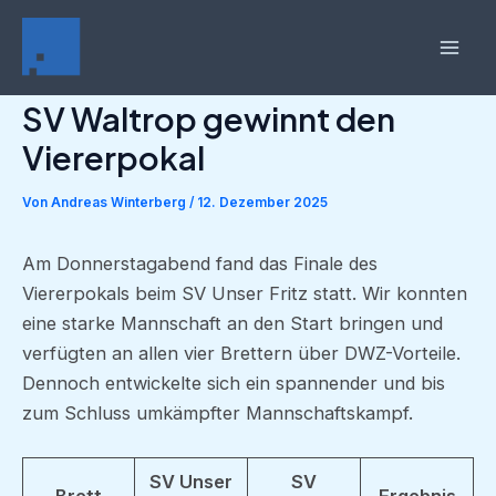
Zum
Inhalt
Mai
springen
SV Waltrop gewinnt den
Men
Viererpokal
Von
Andreas Winterberg
/
12. Dezember 2025
Am Donnerstagabend fand das Finale des
Viererpokals beim SV Unser Fritz statt. Wir konnten
eine starke Mannschaft an den Start bringen und
verfügten an allen vier Brettern über DWZ-Vorteile.
Dennoch entwickelte sich ein spannender und bis
zum Schluss umkämpfter Mannschaftskampf.
SV Unser
SV