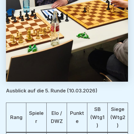
Ausblick auf die 5. Runde (10.03.2026)
SB
Siege
Spiele
Elo /
Punkt
Rang
(Wtg1
(Wtg2
r
DWZ
e
)
)