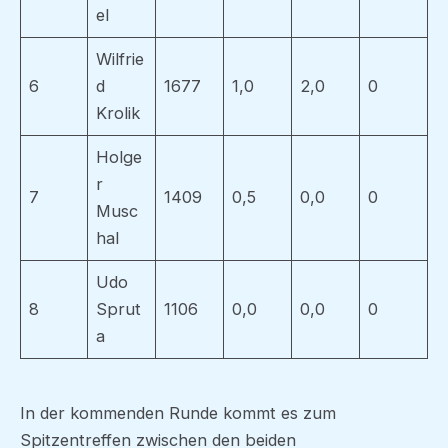
el
Wilfrie
6
d
1677
1,0
2,0
0
Krolik
Holge
r
7
1409
0,5
0,0
0
Musc
hal
Udo
8
Sprut
1106
0,0
0,0
0
a
In der kommenden Runde kommt es zum
Spitzentreffen zwischen den beiden