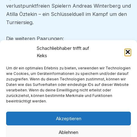
verlustpunktfreien Spielern Andreas Winterberg und
Atilla Öztekin – ein Schlüsselduell im Kampf um den
Turniersieg.
Die weiteren Paarungen:
Schachliebhaber trifft auf
Marcel Glacki – Jörg Hilbig
Keks
Udo Spruta – Georg Goebel
Um dir ein optimales Erlebnis zu bieten, verwenden wir Technologien
Holger Muschal – Wilfried Krolik
wie Cookies, um Geräteinformationen zu speichern und/oder darauf
zuzugreifen. Wenn du diesen Technologien zustimmst, können wir
Daten wie das Surfverhalten oder eindeutige IDs auf dieser Website
Zudem muss die verlegte Partie zwischen Wilfried
verarbeiten. Wenn du deine Einwillligung nicht erteilst oder
und Jörg noch nachgespielt werden.
zurückziehst, können bestimmte Merkmale und Funktionen
beeinträchtigt werden.
Akzeptieren
ZURÜCK
WEITER
Ablehnen