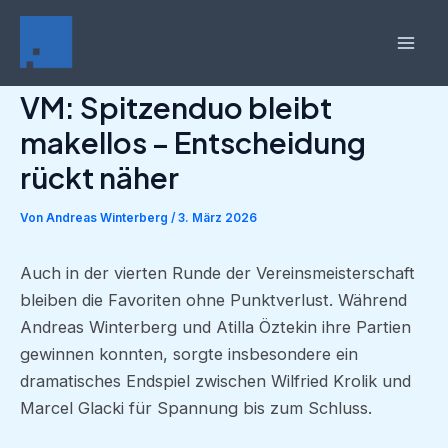
Zum
Inhalt
Mai
springen
VM: Spitzenduo bleibt
Men
makellos – Entscheidung
rückt näher
Von
Andreas Winterberg
/
3. März 2026
Auch in der vierten Runde der Vereinsmeisterschaft
bleiben die Favoriten ohne Punktverlust. Während
Andreas Winterberg und Atilla Öztekin ihre Partien
gewinnen konnten, sorgte insbesondere ein
dramatisches Endspiel zwischen Wilfried Krolik und
Marcel Glacki für Spannung bis zum Schluss.