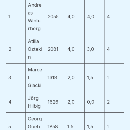
Andre
as
1
2055
4,0
4,0
4
Winte
rberg
Atilla
2
Özteki
2081
4,0
3,0
4
n
Marce
3
l
1318
2,0
1,5
1
Glacki
Jörg
4
1626
2,0
0,0
2
Hilbig
Georg
5
Goeb
1858
1,5
1,5
1