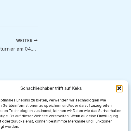
WEITER
Jugend-Osterblitzturnier am 04.04.2026
Schachliebhaber trifft auf Keks
optimales Erlebnis zu bieten, verwenden wir Technologien wie
m Geräteinformationen zu speichern und/oder darauf zuzugreifen.
esen Technologien zustimmst, können wir Daten wie das Surfverhalten
tige IDs auf dieser Website verarbeiten. Wenn du deine Einwillligung
lst oder zurückziehst, können bestimmte Merkmale und Funktionen
igt werden.