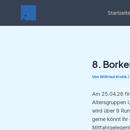
Zum
Inhalt
Startseit
springen
8. Bork
Von
Wilfried Krolik
/
Am 25.04.26 fin
Altersgruppen U
wird über 9 Run
gerne könnt ihr
Mitfahrgelegenh