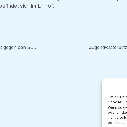
efindet sich im L- Hof.
Waltrop unterliegt gegen den SC Hansa Dortmund
Um dir ein 
Cookies, u
Wenn du di
oder eindeu
nicht ertei
beeinträcht