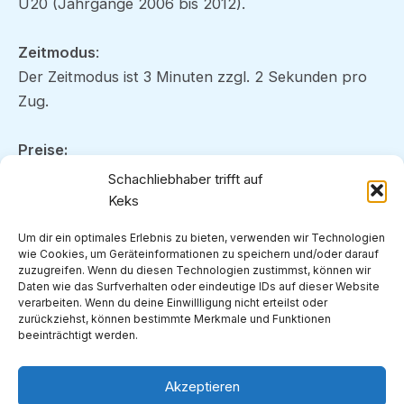
U20 (Jahrgänge 2006 bis 2012).
Zeitmodus
:
Der Zeitmodus ist 3 Minuten zzgl. 2 Sekunden pro
Zug.
Preise:
Wie immer gibt es für jede Teilnehmerin und jeden
Schachliebhaber trifft auf
Teilnehmer einen Schoko-Osterhasen. Darüber
Keks
hinaus erspielen sich die Kinder und Jugendlichen –
Um dir ein optimales Erlebnis zu bieten, verwenden wir Technologien
neben Urkunden für die Podiumsplätze – je nach
wie Cookies, um Geräteinformationen zu speichern und/oder darauf
Platzierung bunte Ostereier.
zuzugreifen. Wenn du diesen Technologien zustimmst, können wir
Daten wie das Surfverhalten oder eindeutige IDs auf dieser Website
verarbeiten. Wenn du deine Einwillligung nicht erteilst oder
Wir freuen uns auf zahlreiche Beteiligung.
zurückziehst, können bestimmte Merkmale und Funktionen
beeinträchtigt werden.
Akzeptieren