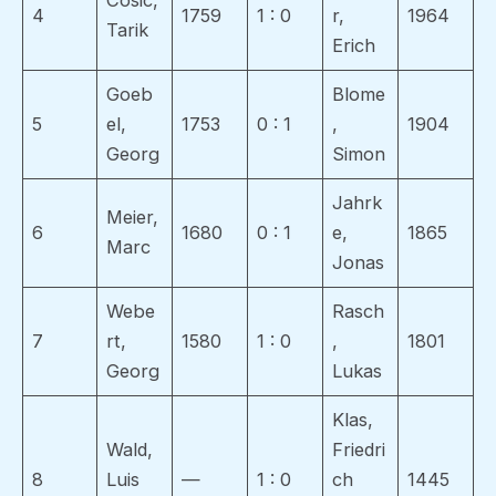
Cosic,
4
1759
1 : 0
r,
1964
Tarik
Erich
Goeb
Blome
5
el,
1753
0 : 1
,
1904
Georg
Simon
Jahrk
Meier,
6
1680
0 : 1
e,
1865
Marc
Jonas
Webe
Rasch
7
rt,
1580
1 : 0
,
1801
Georg
Lukas
Klas,
Wald,
Friedri
8
Luis
—
1 : 0
ch
1445