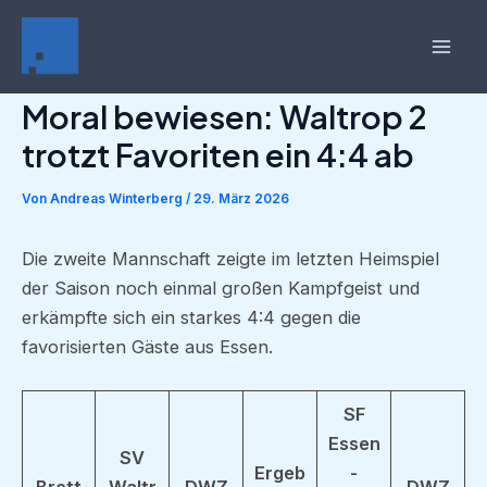
Zum
Inhalt
Mai
springen
Moral bewiesen: Waltrop 2
Men
trotzt Favoriten ein 4:4 ab
Von
Andreas Winterberg
/
29. März 2026
Die zweite Mannschaft zeigte im letzten Heimspiel
der Saison noch einmal großen Kampfgeist und
erkämpfte sich ein starkes 4:4 gegen die
favorisierten Gäste aus Essen.
SF
Essen
SV
Ergeb
-