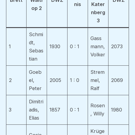
Brett
Waltr
DWZ
DWZ
nis
Kater
op 2
nberg
3
Schmi
Gass
dt,
1
1930
0 : 1
mann,
2073
Sebas
Volker
tian
Goeb
Strem
2
el,
2005
1 : 0
mel,
2069
Peter
Ralf
Dimitri
Rosen
3
adis,
1857
0 : 1
1980
, Willy
Elias
Krüge