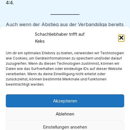
4:4
.
Auch wenn der Abstieg aus der Verbandsliga bereits
feststeht, zeigte der SV Waltrop 2 noch einmal
Schachliebhaber trifft auf
eindrucksvoll, dass in der Mannschaft weiterhin
Keks
Leben steckt. Gegen starke Essener bewies das
Um dir ein optimales Erlebnis zu bieten, verwenden wir Technologien
Team Moral, Zusammenhalt und Kampfgeist bis zur
wie Cookies, um Geräteinformationen zu speichern und/oder darauf
letzten Partie.
zuzugreifen. Wenn du diesen Technologien zustimmst, können wir
Daten wie das Surfverhalten oder eindeutige IDs auf dieser Website
verarbeiten. Wenn du deine Einwillligung nicht erteilst oder
Zum Abschluss der Saison steht für den SV Waltrop
zurückziehst, können bestimmte Merkmale und Funktionen
beeinträchtigt werden.
am
26. April
die letzte Runde in
Ahlen
an.
Akzeptieren
ZURÜCK
WEITER
Ablehnen
Copyright © 2026 Schachverein Waltrop |
Impressum und Datenschutz
Einstellungen ansehen