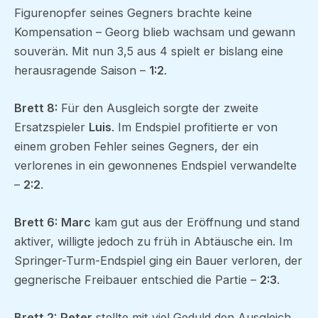
Figurenopfer seines Gegners brachte keine
Kompensation – Georg blieb wachsam und gewann
souverän. Mit nun 3,5 aus 4 spielt er bislang eine
herausragende Saison –
1:2
.
Brett 8:
Für den Ausgleich sorgte der zweite
Ersatzspieler
Luis
. Im Endspiel profitierte er von
einem groben Fehler seines Gegners, der ein
verlorenes in ein gewonnenes Endspiel verwandelte
–
2:2
.
Brett 6:
Marc
kam gut aus der Eröffnung und stand
aktiver, willigte jedoch zu früh in Abtäusche ein. Im
Springer-Turm-Endspiel ging ein Bauer verloren, der
gegnerische Freibauer entschied die Partie –
2:3
.
Brett 2:
Peter
stellte mit viel Geduld den Ausgleich